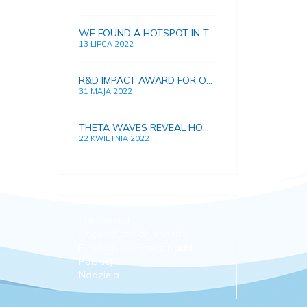
WE FOUND A HOTSPOT IN THE BRAIN FOR IMPROVING HUMAN MEMORY
13 LIPCA 2022
R&D IMPACT AWARD FOR OUR RESEARCH
31 MAJA 2022
THETA WAVES REVEAL HOW BRAIN CONNECTIONS AND MEMORY DEVELOPS IN GROWING CHILDREN
22 KWIETNIA 2022
Topolówka
Stypendium Fahrenheita
Fundacja na Rzecz Nauki
Polskiej
Nadzieja